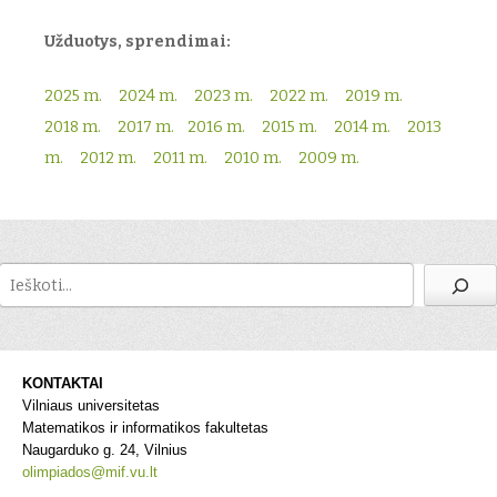
Užduotys, sprendimai:
2025 m.
2024 m.
2023 m.
2022 m.
2019 m.
2018 m.
2017 m.
2016 m.
2015 m.
2014 m.
2013
m.
2012 m.
2011 m.
2010 m.
2009 m.
Paieška
KONTAKTAI

Vilniaus universitetas

Matematikos ir informatikos fakultetas 

olimpiados@mif.vu.lt