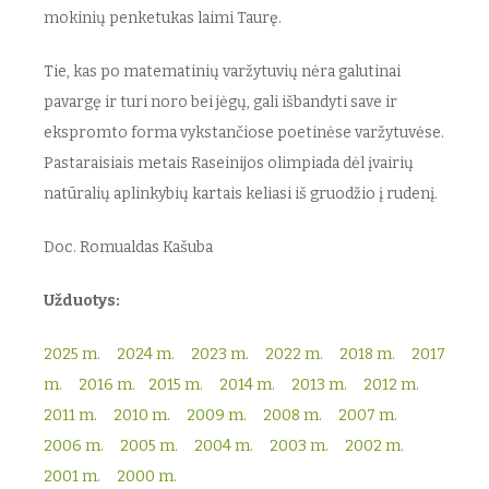
mokinių penketukas laimi Taurę.
Tie, kas po matematinių varžytuvių nėra galutinai
pavargę ir turi noro bei jėgų, gali išbandyti save ir
ekspromto forma vykstančiose poetinėse varžytuvėse.
Pastaraisiais metais Raseinijos olimpiada dėl įvairių
natūralių aplinkybių kartais keliasi iš gruodžio į rudenį.
Doc. Romualdas Kašuba
Užduotys:
2025 m.
2024 m.
2023 m.
2022 m.
2018 m.
2017
m.
2016 m.
2015 m.
2014 m.
2013 m.
2012 m.
2011 m.
2010 m.
2009 m.
2008 m.
2007 m.
2006 m.
2005 m.
2004 m.
2003 m.
2002 m.
2001 m.
2000 m.