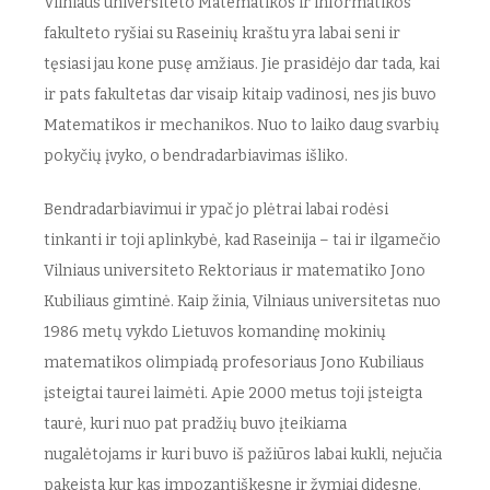
Vilniaus universiteto Matematikos ir informatikos
fakulteto ryšiai su Raseinių kraštu yra labai seni ir
tęsiasi jau kone pusę amžiaus. Jie prasidėjo dar tada, kai
ir pats fakultetas dar visaip kitaip vadinosi, nes jis buvo
Matematikos ir mechanikos. Nuo to laiko daug svarbių
pokyčių įvyko, o bendradarbiavimas išliko.
Bendradarbiavimui ir ypač jo plėtrai labai rodėsi
tinkanti ir toji aplinkybė, kad Raseinija – tai ir ilgamečio
Vilniaus universiteto Rektoriaus ir matematiko Jono
Kubiliaus gimtinė. Kaip žinia, Vilniaus universitetas nuo
1986 metų vykdo Lietuvos komandinę mokinių
matematikos olimpiadą profesoriaus Jono Kubiliaus
įsteigtai taurei laimėti. Apie 2000 metus toji įsteigta
taurė, kuri nuo pat pradžių buvo įteikiama
nugalėtojams ir kuri buvo iš pažiūros labai kukli, nejučia
pakeista kur kas impozantiškesne ir žymiai didesne.