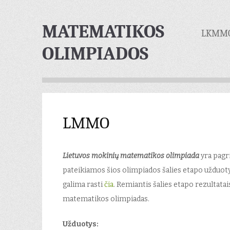
MATEMATIKOS
Skip
LKMM
OLIMPIADOS
to
content
LMMO
Lietuvos mokinių matematikos olimpiada
yra pagr
pateikiamos šios olimpiados šalies etapo užduoty
galima rasti
čia
. Remiantis šalies etapo rezultatai
matematikos olimpiadas.
Užduotys: